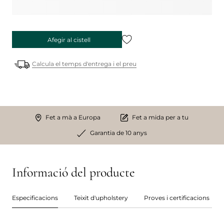
Afegir al cistell
Calcula el temps d'entrega i el preu
Fet a mà a Europa
Fet a mida per a tu
Garantia de 10 anys
Informació del producte
Especificacions
Teixit d'upholstery
Proves i certificacions