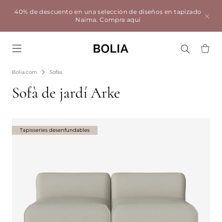
40% de descuento en una selección de diseños en tapizado
Naima.
Compra aquí
Go to frontpage
Bolia.com
Sofàs
Sofà de jardí Arke
Tapisseries desenfundables