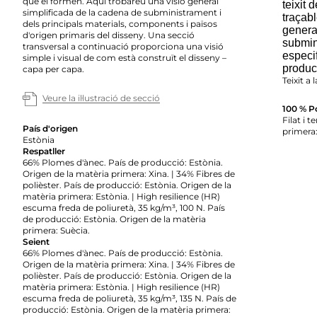
que el formen. Aquí trobareu una visió general
teixit 
simplificada de la cadena de subministrament i
traçabl
dels principals materials, components i països
genera
d'origen primaris del disseny. Una secció
submin
transversal a continuació proporciona una visió
especif
simple i visual de com està construït el disseny –
producc
capa per capa.
Teixit a 
Veure la il·lustració de secció
100 % Po
Filat i t
País d'origen
primera:
Estònia
Respatller
66% Plomes d'ànec. País de producció: Estònia.
Origen de la matèria primera: Xina. | 34% Fibres de
polièster. País de producció: Estònia. Origen de la
matèria primera: Estònia. | High resilience (HR)
escuma freda de poliuretà, 35 kg/m³, 100 N. País
de producció: Estònia. Origen de la matèria
primera: Suècia.
Seient
66% Plomes d'ànec. País de producció: Estònia.
Origen de la matèria primera: Xina. | 34% Fibres de
polièster. País de producció: Estònia. Origen de la
matèria primera: Estònia. | High resilience (HR)
escuma freda de poliuretà, 35 kg/m³, 135 N. País de
producció: Estònia. Origen de la matèria primera: