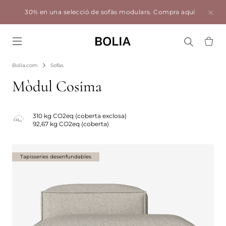
30% en una selecció de sofàs modulars.
Compra aquí
Go to frontpage
Bolia.com
Sofàs
Mòdul Cosima
310 kg CO2eq (coberta exclosa)
92,67 kg CO2eq (coberta)
Tapisseries desenfundables