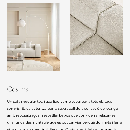
Cosima
Un sofà modular tou i acollidor, amb espai per a tots els teus
somnis. Es caracteritza per la seva acollidora sensació de lounge,
amb reposabraços i respatller baixos que conviden a relaxar-se i
una funda desmuntable que es pot canviar perquè duri més i fer la
vida una mica més fàcil. Per dins, Cosima està fet de fusta amb