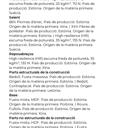
escuma freda de poliuretà, 25 kg/m³, 70 N. País de
producció: Estònia. Origen de la matèria primera:
Suècia.
Seient
66% Plomes d'ànec. País de producció: Estònia.
Origen de la matèria primera: Xina. | 34% Fibres de
polièster. País de producció: Estònia. Origen de la
matèria primera: Estònia. | High resilience (HR)
escuma freda de poliuretà, 35 kg/m³, 135 N. País de
producció: Estònia. Origen de la matèria primera:
Suècia.
Reposabraços
High resilience (HR) escuma freda de poliuretà, 35
kg/m³, 135 N. País de producció: Estònia. Origen de
la matèria primera: Xina.
Parts estructurals de la construcció
Bedoll, Fusta massissa. País de producció: Estònia.
Origen de la matèria primera: Estònia. | Bedoll,
Contraplacat. País de producció: Estònia. Origen
de la matèria primera: Letònia.
Base
Fusta mixta, MDF. País de producció: Estònia.
Origen de la matèria primera: Polònia. | Roure,
Fullola. País de producció: Estònia. Origen de la
matèria primera: Xina.
Parts no estructurals de la construcció
Fusta mixta, HDF. País de producció: Estònia.
Origen de la matèria primera: Polònia. | Fusta