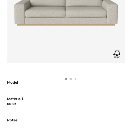
Model
Model
Material i color
Material i
color
Potes
Potes