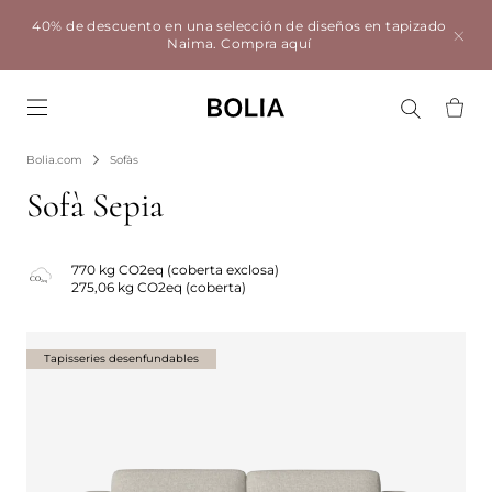
40% de descuento en una selección de diseños en tapizado
Naima.
Compra aquí
Go to frontpage
Bolia.com
Sofàs
Sofà Sepia
770 kg CO2eq (coberta exclosa)
275,06 kg CO2eq (coberta)
Tapisseries desenfundables