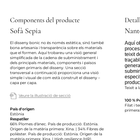
Components del producte
Detall
Sofà Sepia
Nant
El disseny bonic no és només estètica, sinó també
Aquí ob
bona artesania i transparència sobre els materials
proces
que el formen. Aquí trobareu una visió general
teixit 
simplificada de la cadena de subministrament i
traçabl
dels principals materials, components i països
genera
d'origen primaris del disseny. Una secció
submin
transversal a continuació proporciona una visió
especif
simple i visual de com està construït el disseny –
producc
capa per capa.
Teixit a 
Veure la il·lustració de secció
100 % Po
Filat i t
País d'origen
primera:
Estònia
Respatller
66% Plomes d'ànec. País de producció: Estònia.
Origen de la matèria primera: Xina. | 34% Fibres de
polièster. País de producció: Estònia. Origen de la
matèria primera: Xina. | High resilience (HR)