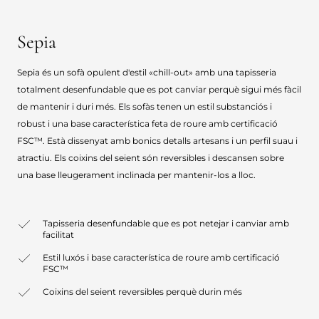
Sepia
Sepia és un sofà opulent d'estil «chill-out» amb una tapisseria
totalment desenfundable que es pot canviar perquè sigui més fàcil
de mantenir i duri més. Els sofàs tenen un estil substanciós i
robust i una base característica feta de roure amb certificació
FSC™. Està dissenyat amb bonics detalls artesans i un perfil suau i
atractiu. Els coixins del seient són reversibles i descansen sobre
una base lleugerament inclinada per mantenir-los a lloc.
Tapisseria desenfundable que es pot netejar i canviar amb
facilitat
Estil luxós i base característica de roure amb certificació
FSC™
Coixins del seient reversibles perquè durin més