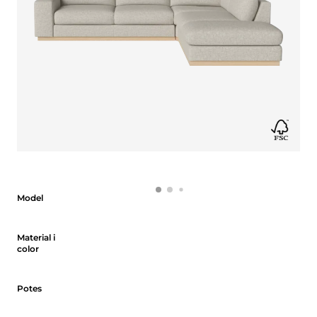
Model
Model
Material i color
Material i
color
Potes
Potes