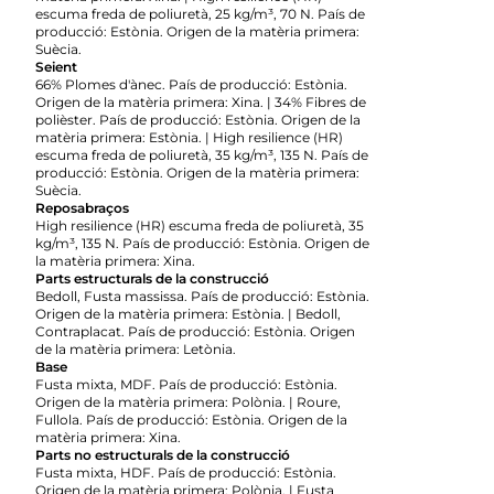
escuma freda de poliuretà, 25 kg/m³, 70 N. País de
producció: Estònia. Origen de la matèria primera:
Suècia.
Seient
66% Plomes d'ànec. País de producció: Estònia.
Origen de la matèria primera: Xina. | 34% Fibres de
polièster. País de producció: Estònia. Origen de la
matèria primera: Estònia. | High resilience (HR)
escuma freda de poliuretà, 35 kg/m³, 135 N. País de
producció: Estònia. Origen de la matèria primera:
Suècia.
Reposabraços
High resilience (HR) escuma freda de poliuretà, 35
kg/m³, 135 N. País de producció: Estònia. Origen de
la matèria primera: Xina.
Parts estructurals de la construcció
Bedoll, Fusta massissa. País de producció: Estònia.
Origen de la matèria primera: Estònia. | Bedoll,
Contraplacat. País de producció: Estònia. Origen
de la matèria primera: Letònia.
Base
Fusta mixta, MDF. País de producció: Estònia.
Origen de la matèria primera: Polònia. | Roure,
Fullola. País de producció: Estònia. Origen de la
matèria primera: Xina.
Parts no estructurals de la construcció
Fusta mixta, HDF. País de producció: Estònia.
Origen de la matèria primera: Polònia. | Fusta