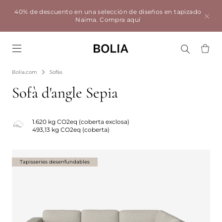
40% de descuento en una selección de diseños en tapizado
Naima.
Compra aquí
Go to frontpage
Bolia.com
Sofàs
Sofà d'angle Sepia
1.620 kg CO2eq (coberta exclosa)
493,13 kg CO2eq (coberta)
Tapisseries desenfundables