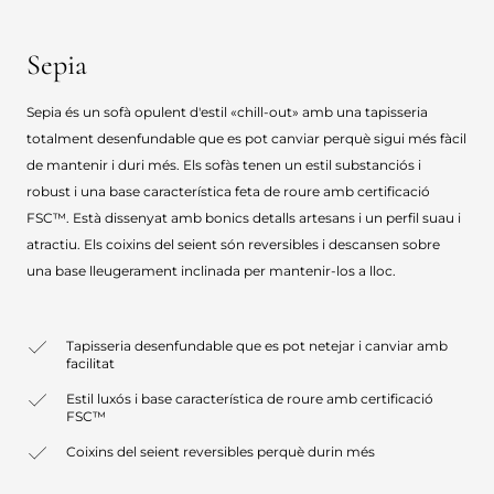
Sepia
Sepia és un sofà opulent d'estil «chill-out» amb una tapisseria
totalment desenfundable que es pot canviar perquè sigui més fàcil
de mantenir i duri més. Els sofàs tenen un estil substanciós i
robust i una base característica feta de roure amb certificació
FSC™. Està dissenyat amb bonics detalls artesans i un perfil suau i
atractiu. Els coixins del seient són reversibles i descansen sobre
una base lleugerament inclinada per mantenir-los a lloc.
Tapisseria desenfundable que es pot netejar i canviar amb
facilitat
Estil luxós i base característica de roure amb certificació
FSC™
Coixins del seient reversibles perquè durin més