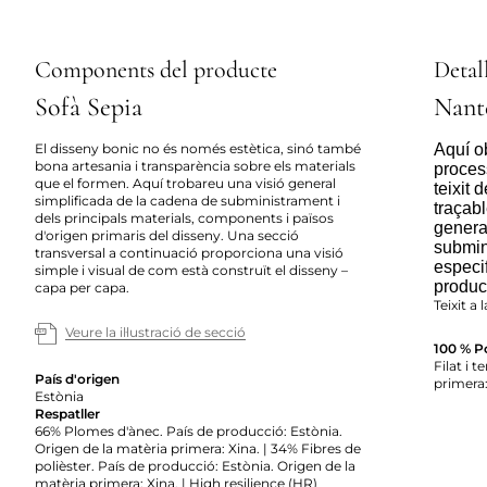
Components del producte
Detall
Sofà Sepia
Nant
El disseny bonic no és només estètica, sinó també
Aquí ob
bona artesania i transparència sobre els materials
proces
que el formen. Aquí trobareu una visió general
teixit 
simplificada de la cadena de subministrament i
traçabl
dels principals materials, components i països
genera
d'origen primaris del disseny. Una secció
submin
transversal a continuació proporciona una visió
especif
simple i visual de com està construït el disseny –
producc
capa per capa.
Teixit a 
Veure la il·lustració de secció
100 % Po
Filat i t
País d'origen
primera:
Estònia
Respatller
66% Plomes d'ànec. País de producció: Estònia.
Origen de la matèria primera: Xina. | 34% Fibres de
polièster. País de producció: Estònia. Origen de la
matèria primera: Xina. | High resilience (HR)