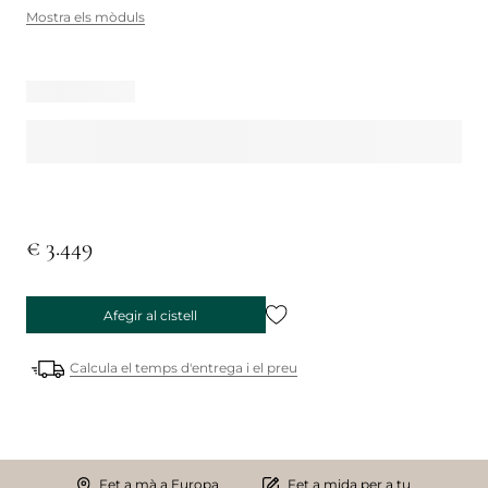
Mostra els mòduls
€ 3.449
Afegir al cistell
Calcula el temps d'entrega i el preu
Fet a mà a Europa
Fet a mida per a tu