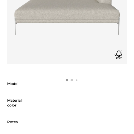
Model
Model
Material i color
Material i
color
Potes
Potes