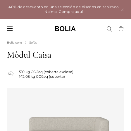
40% de descuento en una selección de diseños en tapizado
Naima.
Compra aquí
Go to frontpage
Bolia.com
Sofàs
Mòdul Caisa
510 kg CO2eq (coberta exclosa)
142,05 kg CO2eq (coberta)