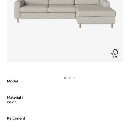
Model
Model
Material i color
Material i
color
Farciment
Farciment