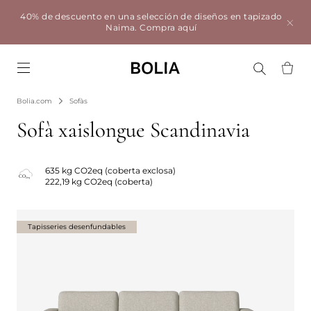
40% de descuento en una selección de diseños en tapizado
Naima.
Compra aquí
Go to frontpage
Bolia.com
Sofàs
Sofà xaislongue Scandinavia
635 kg CO2eq (coberta exclosa)
222,19 kg CO2eq (coberta)
Tapisseries desenfundables