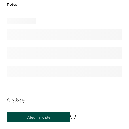
Potes
Potes
€ 3.849
Afegir al cistell