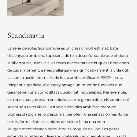
Scandinavia
La sèrie de sofàs Scandinavia és un clàssic molt estimat. Està
dissenyada amb una tapisseria de tela desenfundable que et dona
la llibertat d'ajustar-la a les teves necessitats estètiques i funcionals
de cada moment, a més d'allargar-ne significativament la vida útil.
La construcció interna és de fusta amb certificació FSC™, i sota
l'elegant superfície, el disseny amaga un munt de funcions que
garanteixen una comoditat i durabilitat inigualables. Per exemple,
els reposabraços estan encoixinats amb generositat, els coixins del
seient són reversibles, i estan disponibles amb farciment de
plomissol i plomes, o d'escuma, per oferir una sensació més flonja
o més ferma. Sota els coixins del seient hi ha una vora
lleugerament elevada perquè no es moguin de lloc. Les potes
estan disponibles en diversos materials i en dues alçàries. Un sofà