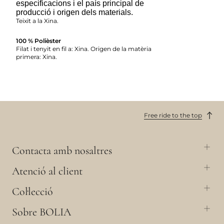
especificacions i el país principal de
producció i origen dels materials.
Teixit a la Xina.
100 % Polièster
Filat i tenyit en fil a: Xina. Origen de la matèria
primera: Xina.
Free ride to the top
Contacta amb nosaltres
Atenció al client
Col·lecció
Sobre BOLIA