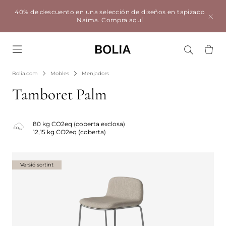
40% de descuento en una selección de diseños en tapizado
Naima.
Compra aquí
Go to frontpage
Bolia.com
Mobles
Menjadors
Tamboret Palm
80 kg CO2eq (coberta exclosa)
12,15 kg CO2eq (coberta)
Versió sortint