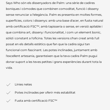
Says Who són els dissenyadors de Palm: una sèrie de cadires
boniques i còmodes que combinen comoditat, funció i disseny
sense renunciar a l'elegància. Palm es presenta en moltes formes,
superfícies, colors i dissenys: amb una base d'acer, en fusta natural
amb certificació FSC™, amb tapisseria o sense, en versió apilable i
que combina art, disseny i funcionalitat, i com un element bonic,
sòlid i constant a l'oficina. Totes les versions s'han creat amb l'ull
posat en els detalls estètics que fan que la cadira sigui tan
funcional com fascinant. Les potes inclinades, juntament amb
l'excel·lent artesania, garanteixen que la teva cadira Palm pugui
donar suport a les teves petites i grans experiències durant tota la
vida.
Línies netes
Potes inclinades per oferir més estabilitat
Fusta amb certificació FSC™