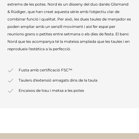
extrems de les potes. Nord és un disseny del duo danès Glismand
& Rüdiger, que han creat aquesta sèrie amb l'objectiu clar de
combinar funció i qualitat. Per això, les dues taules de menjador es
poden ampliar amb un senzill moviment i així fer espai per
reunions grans o petites entre setmana o els dies de festa. El banc
Nord que les acompanya té la mateixa amplada que les taules i en
reprodueix l'estètica a la perfecció.
Fusta amb certificació FSC™
Taulers d'extensió amagats dins de la taula
Encaixos de trau i metxa a les potes