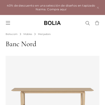
40% de descuento en una selección de diseños en tapizado
Naima.
Compra aquí
Go to frontpage
Bolia.com
Mobles
Menjadors
Banc Nord