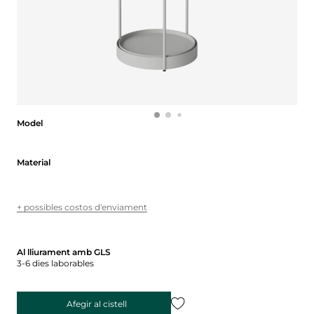
Model
Model
Material
Material
+ possibles costos d'enviament
Al lliurament amb GLS
3-6 dies laborables
Afegir al cistell