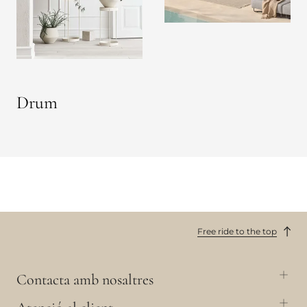
Drum
Free ride to the top
Contacta amb nosaltres