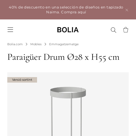
40% de descuento en una selección de diseños en tapizado
Naima.
Compra aquí
Go to frontpage
Bolia.com
Mobles
Emmagatzematge
Paraigüer Drum Ø28 x H55 cm
Versió sortint