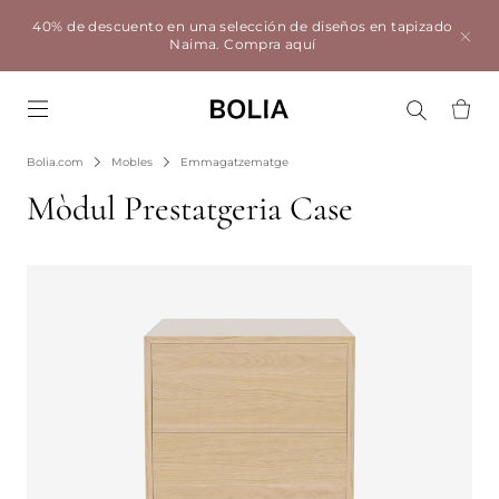
40% de descuento en una selección de diseños en tapizado
Naima.
Compra aquí
Go to frontpage
Bolia.com
Mobles
Emmagatzematge
Mòdul Prestatgeria Case