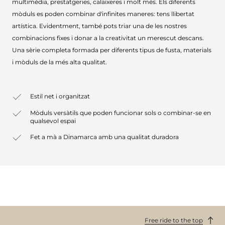
multimèdia, prestatgeries, calaixeres i molt més. Els diferents
mòduls es poden combinar d'infinites maneres: tens llibertat
artística. Evidentment, també pots triar una de les nostres
combinacions fixes i donar a la creativitat un merescut descans.
Una sèrie completa formada per diferents tipus de fusta, materials
i mòduls de la més alta qualitat.
Estil net i organitzat
Mòduls versàtils que poden funcionar sols o combinar-se en
qualsevol espai
Fet a mà a Dinamarca amb una qualitat duradora
Free ride to the top