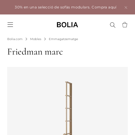
30% en una selecció de sofàs modulars.
Compra aquí
Go to frontpage
Bolia.com
Mobles
Emmagatzematge
Friedman marc