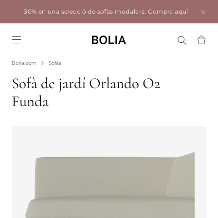
30% en una selecció de sofàs modulars.
Compra aquí
Go to frontpage
Bolia.com
Sofàs
Sofà de jardí Orlando O2
Funda