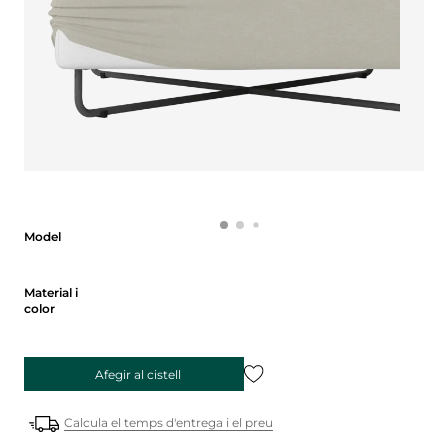
Model
Model
Material i color
Material i
color
Afegir al cistell
Calcula el temps d'entrega i el preu