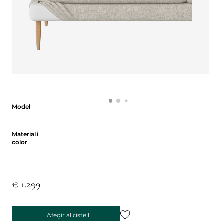
Model
Model
Material i color
Material i
color
€ 1.299
Afegir al cistell