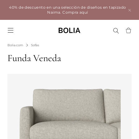
40% de descuento en una selección de diseños en tapizado
Naima.
Compra aquí
Go to frontpage
Bolia.com
Sofàs
Funda Veneda