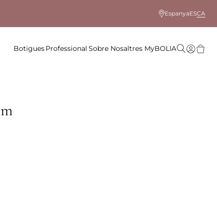
Espanya
ES
CA
Botigues
Professional
Sobre Nosaltres
MyBOLIA
im
lor