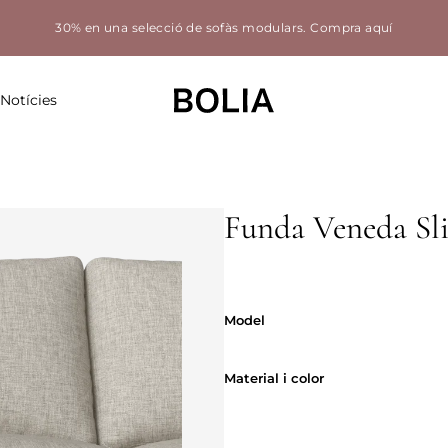
30% en una selecció de sofàs modulars.
Compra aquí
Notícies
Funda Veneda Sl
Model
Model
Material i co
Material i color