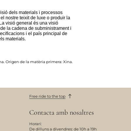
isió dels materials i processos
el nostre teixit de luxe o produir la
 La visió general és una visió
 de la cadena de subministrament i
ecificacions i el país principal de
ls materials.
 Xina. Origen de la matèria primera: Xina.
Free ride to the top
Contacta amb nosaltres
Horari:
De dilluns a divendres: de 10h a 19h