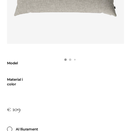
Model
Model
Material i color
Material i
color
€ 109
Al lliurament