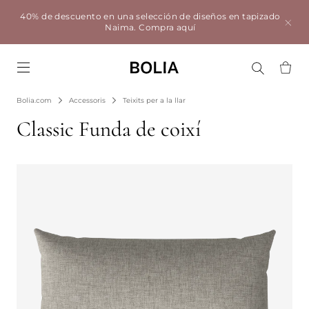
40% de descuento en una selección de diseños en tapizado
Naima.
Compra aquí
Go to frontpage
Bolia.com
Accessoris
Teixits per a la llar
Classic Funda de coixí