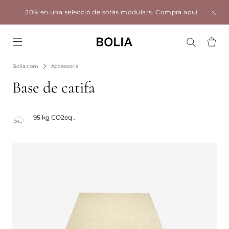
30% en una selecció de sofàs modulars.
Compra aquí
Go to frontpage
Bolia.com
Accessoris
Base de catifa
95 kg CO2eq .