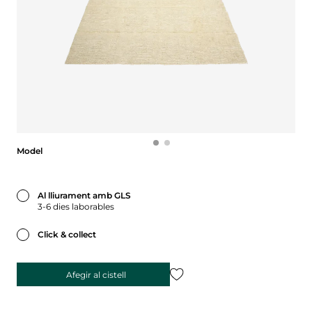
Model
Model
Al lliurament amb GLS
3-6 dies laborables
Click & collect
Afegir al cistell