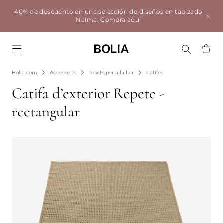
40% de descuento en una selección de diseños en tapizado
Naima.
Compra aquí
Go to frontpage
Bolia.com
Accessoris
Teixits per a la llar
Catifes
Catifa d’exterior Repete -
rectangular