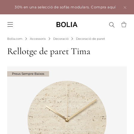
30% en una selecció de sofàs modulars.
Compra aquí
Go to frontpage
Bolia.com
Accessoris
Decoració
Decoració de paret
Rellotge de paret Tima
Preus Sempre Baixos