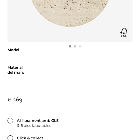
Model
Model
Material del marc
Material
del marc
€ 269
Al lliurament amb GLS
3-6 dies laborables
Click & collect