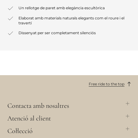
Un rellotge de paret amb elegància escultòrica
Elaborat amb materials naturals elegants com el roure i el
travertí
Dissenyat per ser completament silenciós
Free ride to the top
Contacta amb nosaltres
Atenció al client
Col·lecció