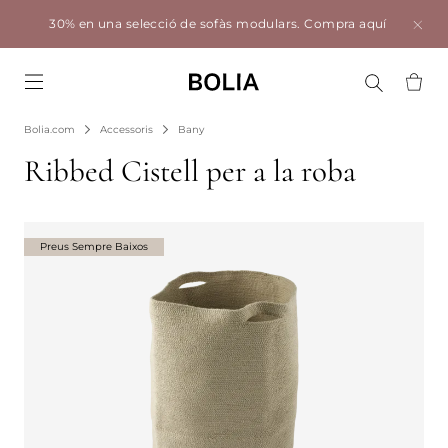
30% en una selecció de sofàs modulars.
Compra aquí
Go to frontpage
Bolia.com
Accessoris
Bany
Ribbed Cistell per a la roba
Preus Sempre Baixos