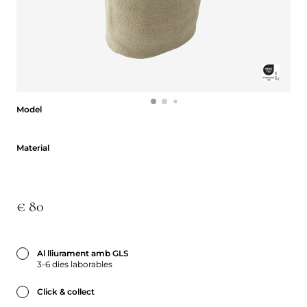
Model
Model
Material
Material
€ 80
Al lliurament amb GLS
3-6 dies laborables
Click & collect