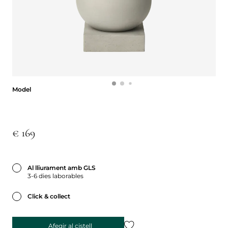
Model
Model
€ 169
Al lliurament amb GLS
3-6 dies laborables
Click & collect
Afegir al cistell