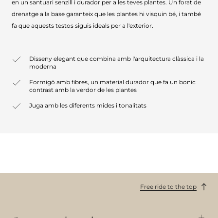
en un santuari senzill i durador per a les teves plantes. Un forat de
drenatge a la base garanteix que les plantes hi visquin bé, i també
fa que aquests testos siguis ideals per a l'exterior.
Disseny elegant que combina amb l'arquitectura clàssica i la
moderna
Formigó amb fibres, un material durador que fa un bonic
contrast amb la verdor de les plantes
Juga amb les diferents mides i tonalitats
Free ride to the top