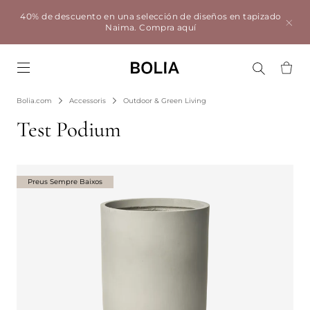
40% de descuento en una selección de diseños en tapizado
Naima.
Compra aquí
Go to frontpage
Bolia.com
Accessoris
Outdoor & Green Living
Test Podium
Preus Sempre Baixos