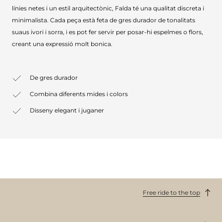
línies netes i un estil arquitectònic, Falda té una qualitat discreta i
minimalista. Cada peça està feta de gres durador de tonalitats
suaus ivori i sorra, i es pot fer servir per posar-hi espelmes o flors,
creant una expressió molt bonica.
De gres durador
Combina diferents mides i colors
Disseny elegant i juganer
Free ride to the top