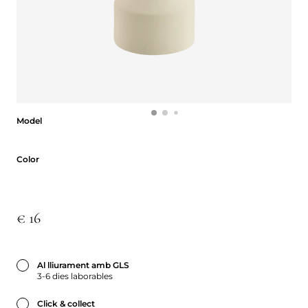
Model
Model
Color
Color
€ 16
Al lliurament amb GLS
3-6 dies laborables
Click & collect