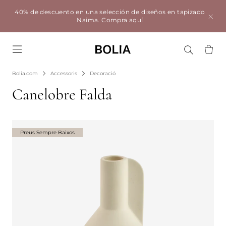
40% de descuento en una selección de diseños en tapizado
Naima.
Compra aquí
Go to frontpage
Bolia.com
Accessoris
Decoració
Canelobre Falda
Preus Sempre Baixos