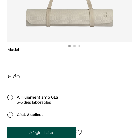
Model
Model
€ 80
Al lliurament amb GLS
3-6 dies laborables
Click & collect
Afegir al cistell