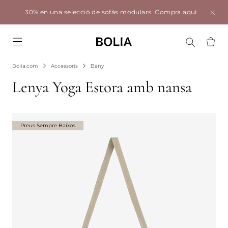
30% en una selecció de sofàs modulars.
Compra aquí
Go to frontpage
Bolia.com
Accessoris
Bany
Lenya Yoga Estora amb nansa
Preus Sempre Baixos