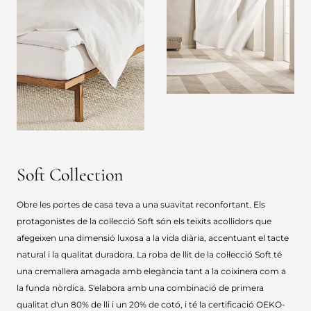
Soft Collection
Obre les portes de casa teva a una suavitat reconfortant. Els
protagonistes de la col·lecció Soft són els teixits acollidors que
afegeixen una dimensió luxosa a la vida diària, accentuant el tacte
natural i la qualitat duradora. La roba de llit de la col·lecció Soft té
una cremallera amagada amb elegància tant a la coixinera com a
la funda nòrdica. S'elabora amb una combinació de primera
qualitat d'un 80% de lli i un 20% de cotó, i té la certificació OEKO-