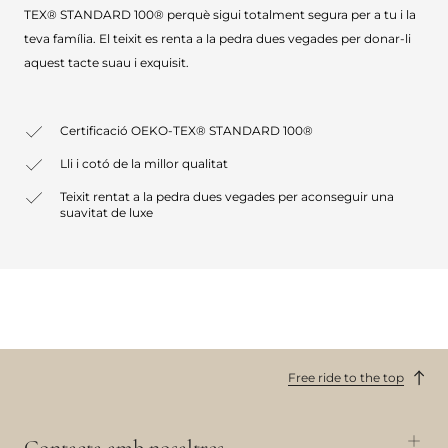
TEX® STANDARD 100® perquè sigui totalment segura per a tu i la
teva família. El teixit es renta a la pedra dues vegades per donar-li
aquest tacte suau i exquisit.
Certificació OEKO-TEX® STANDARD 100®
Lli i cotó de la millor qualitat
Teixit rentat a la pedra dues vegades per aconseguir una
suavitat de luxe
Free ride to the top
Contacta amb nosaltres