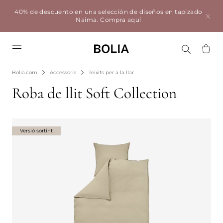
40% de descuento en una selección de diseños en tapizado
Naima.
Compra aquí
Go to frontpage
Bolia.com
Accessoris
Teixits per a la llar
Roba de llit Soft Collection
Versió sortint