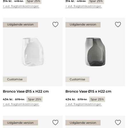
314 kr.
419 kr.
Spar 25%
314 kr.
419 kr.
Spar 25%
+ evt. fragtomkostninger.
+ evt. fragtomkostninger.
Udgående version
Udgående version
Tilføj {0} til listen
Tilføj 
Customise
Customise
Bronco Vase Ø15 x H22 cm
Bronco Vase Ø15 x H22 cm
434 kr.
579 kr.
Spar 25%
434 kr.
579 kr.
Spar 25%
+ evt. fragtomkostninger.
+ evt. fragtomkostninger.
Udgående version
Udgående version