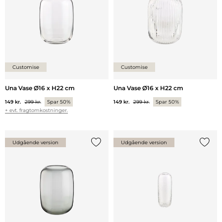
Customise
Customise
Una Vase Ø16 x H22 cm
Una Vase Ø16 x H22 cm
149 kr.
299 kr.
Spar 50%
149 kr.
299 kr.
Spar 50%
+ evt. fragtomkostninger.
Udgående version
Udgående version
Tilføj {0} til listen
Tilføj 