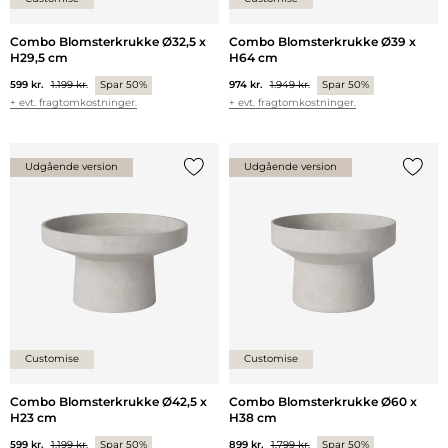
Combo Blomsterkrukke Ø32,5 x
Combo Blomsterkrukke Ø39 x
H29,5 cm
H64 cm
599 kr.
1.199 kr.
Spar 50%
974 kr.
1.949 kr.
Spar 50%
+ evt. fragtomkostninger.
+ evt. fragtomkostninger.
Udgående version
Udgående version
Tilføj {0} til listen
Tilføj 
Customise
Customise
Combo Blomsterkrukke Ø42,5 x
Combo Blomsterkrukke Ø60 x
H23 cm
H38 cm
599 kr.
1.199 kr.
Spar 50%
899 kr.
1.799 kr.
Spar 50%