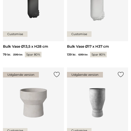
Customise
Customise
Bulk Vase Ø13,5 x H28 cm
Bulk Vase Ø17 x H37 cm
79 kr.
399 kr.
Spar 80%
139 kr.
699 kr.
Spar 80%
Udgående version
Udgående version
Tilføj {0} til listen
Tilføj 
Customise
Customise