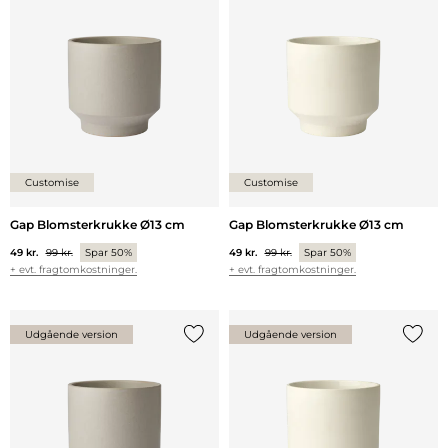
Tilføj {0} til listen
Tilføj 
Customise
Customise
Gap Blomsterkrukke Ø13 cm
Gap Blomsterkrukke Ø13 cm
49 kr.
99 kr.
Spar 50%
49 kr.
99 kr.
Spar 50%
+ evt. fragtomkostninger.
+ evt. fragtomkostninger.
Udgående version
Udgående version
Tilføj {0} til listen
Tilføj 