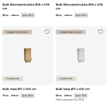
Bulk Blomsterkrukke Ø16 x H18
Bulk Blomsterkrukke Ø16 x H18
cm
cm
99 kr.
499 kr.
Spar 80%
99 kr.
499 kr.
Spar 80%
Udgående version
Udgående version
Tilføj {0} til listen
Tilføj 
Customise
Customise
Bulk Vase Ø11 x H21 cm
Bulk Vase Ø11 x H21 cm
79 kr.
399 kr.
Spar 80%
99 kr.
399 kr.
Spar 75%
Flere varianter fra
79 kr.