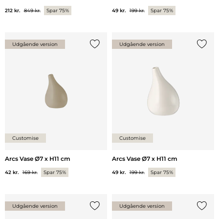
212 kr.
849 kr.
Spar 75%
49 kr.
199 kr.
Spar 75%
Udgående version
Udgående version
Tilføj {0} til listen
Tilføj 
Customise
Customise
Arcs Vase Ø7 x H11 cm
Arcs Vase Ø7 x H11 cm
42 kr.
169 kr.
Spar 75%
49 kr.
199 kr.
Spar 75%
Udgående version
Udgående version
Tilføj {0} til listen
Tilføj 