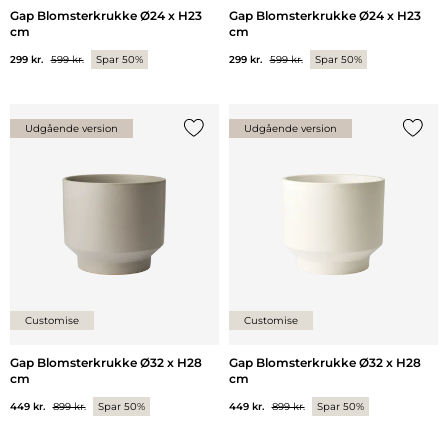
Gap Blomsterkrukke Ø24 x H23
Gap Blomsterkrukke Ø24 x H23
cm
cm
299 kr.
599 kr.
Spar 50%
299 kr.
599 kr.
Spar 50%
Udgående version
Udgående version
Tilføj {0} til listen
Tilføj 
Customise
Customise
Gap Blomsterkrukke Ø32 x H28
Gap Blomsterkrukke Ø32 x H28
cm
cm
449 kr.
899 kr.
Spar 50%
449 kr.
899 kr.
Spar 50%