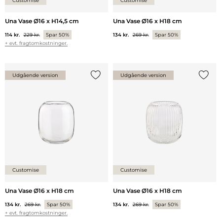
Customise
Customise
Una Vase Ø16 x H14,5 cm
Una Vase Ø16 x H18 cm
114 kr.
229 kr.
Spar 50%
134 kr.
269 kr.
Spar 50%
+ evt. fragtomkostninger.
Udgående version
Udgående version
Tilføj {0} til listen
Tilføj 
Customise
Customise
Una Vase Ø16 x H18 cm
Una Vase Ø16 x H18 cm
134 kr.
269 kr.
Spar 50%
134 kr.
269 kr.
Spar 50%
+ evt. fragtomkostninger.