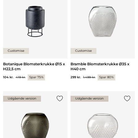
Customise
Customise
Botanique Blomsterkrukke Ø15 x
Bramble Blomsterkrukke Ø35 x
H22,5 cm
H40 cm
104 kr.
419 kr.
Spar 75%
299 kr.
1.499 kr.
Spar 80%
Udgående version
Udgående version
Tilføj {0} til listen
Tilføj 