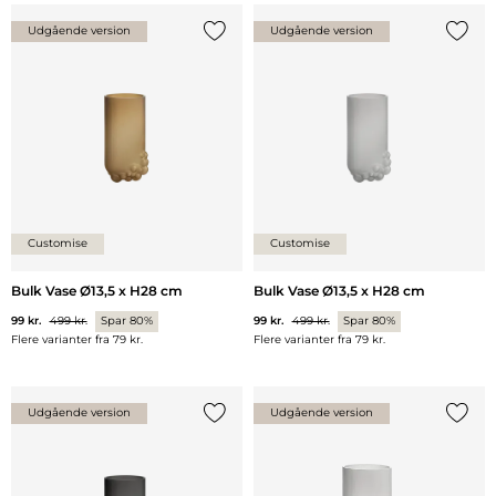
Udgående version
Udgående version
Tilføj {0} til listen
Tilføj 
Customise
Customise
Bulk Vase Ø13,5 x H28 cm
Bulk Vase Ø13,5 x H28 cm
99 kr.
499 kr.
Spar 80%
99 kr.
499 kr.
Spar 80%
Flere varianter fra
79 kr.
Flere varianter fra
79 kr.
Udgående version
Udgående version
Tilføj {0} til listen
Tilføj 