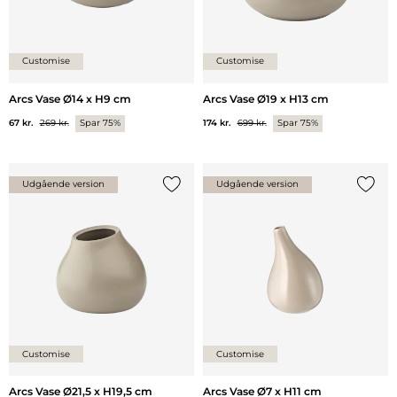
Customise
Customise
Arcs Vase Ø14 x H9 cm
Arcs Vase Ø19 x H13 cm
67 kr.
269 kr.
Spar 75%
174 kr.
699 kr.
Spar 75%
Udgående version
Udgående version
Tilføj {0} til listen
Tilføj 
Customise
Customise
Arcs Vase Ø21,5 x H19,5 cm
Arcs Vase Ø7 x H11 cm