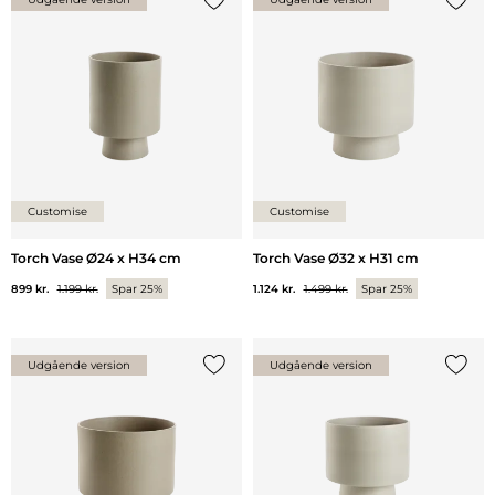
Tilføj {0} til listen
Tilføj 
Customise
Customise
Torch Vase Ø24 x H34 cm
Torch Vase Ø32 x H31 cm
899 kr.
1.199 kr.
Spar 25%
1.124 kr.
1.499 kr.
Spar 25%
Udgående version
Udgående version
Tilføj {0} til listen
Tilføj 