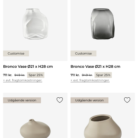
Tilføj {0} til listen
Tilføj 
Customise
Customise
Bronco Vase Ø21 x H28 cm
Bronco Vase Ø21 x H28 cm
711 kr.
949 kr.
Spar 25%
711 kr.
949 kr.
Spar 25%
+ evt. fragtomkostninger.
+ evt. fragtomkostninger.
Udgående version
Udgående version
Tilføj {0} til listen
Tilføj 