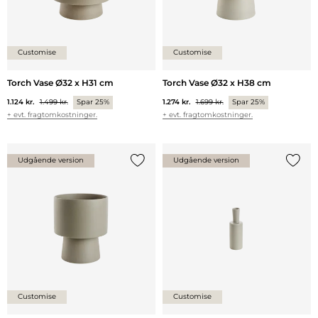
Customise
Customise
Torch Vase Ø32 x H31 cm
Torch Vase Ø32 x H38 cm
1.124 kr.
1.499 kr.
Spar 25%
1.274 kr.
1.699 kr.
Spar 25%
+ evt. fragtomkostninger.
+ evt. fragtomkostninger.
Udgående version
Udgående version
Tilføj {0} til listen
Tilføj 
Customise
Customise