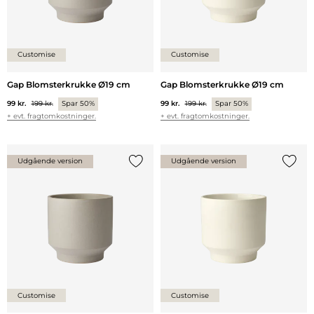
Customise
Customise
Gap Blomsterkrukke Ø19 cm
Gap Blomsterkrukke Ø19 cm
99 kr.
199 kr.
Spar 50%
99 kr.
199 kr.
Spar 50%
+ evt. fragtomkostninger.
+ evt. fragtomkostninger.
Udgående version
Udgående version
Tilføj {0} til listen
Tilføj 
Customise
Customise