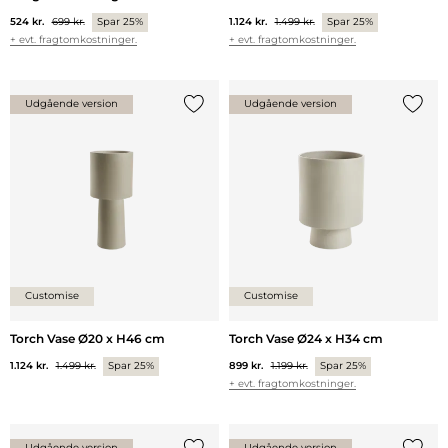
524 kr.
699 kr.
Spar 25%
1.124 kr.
1.499 kr.
Spar 25%
+ evt. fragtomkostninger.
+ evt. fragtomkostninger.
Udgående version
Udgående version
Tilføj {0} til listen
Tilføj 
Customise
Customise
Torch Vase Ø20 x H46 cm
Torch Vase Ø24 x H34 cm
1.124 kr.
1.499 kr.
Spar 25%
899 kr.
1.199 kr.
Spar 25%
+ evt. fragtomkostninger.
Udgående version
Udgående version