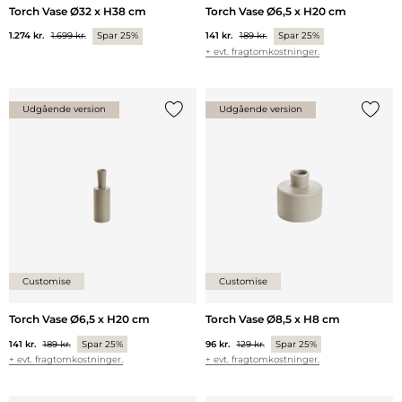
Torch Vase Ø32 x H38 cm
Torch Vase Ø6,5 x H20 cm
1.274 kr.
1.699 kr.
Spar 25%
141 kr.
189 kr.
Spar 25%
+ evt. fragtomkostninger.
Udgående version
Udgående version
Tilføj {0} til listen
Tilføj 
Customise
Customise
Torch Vase Ø6,5 x H20 cm
Torch Vase Ø8,5 x H8 cm
141 kr.
189 kr.
Spar 25%
96 kr.
129 kr.
Spar 25%
+ evt. fragtomkostninger.
+ evt. fragtomkostninger.