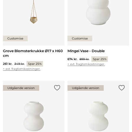
Customise
Customise
Grove Blomsterkrukke Ø17 x H60
Mingei Vase - Double
cm
674 kr.
899 kr.
Spar 25%
261 kr.
349 kr.
Spar 25%
+ evt. fragtomkostninger.
+ evt. fragtomkostninger.
Udgående version
Udgående version
Tilføj {0} til listen
Tilføj 