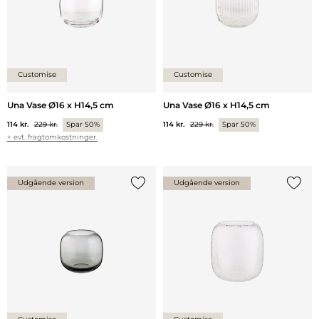
Customise
Customise
Una Vase Ø16 x H14,5 cm
Una Vase Ø16 x H14,5 cm
114 kr.
229 kr.
Spar 50%
114 kr.
229 kr.
Spar 50%
+ evt. fragtomkostninger.
Udgående version
Udgående version
Tilføj {0} til listen
Tilføj 