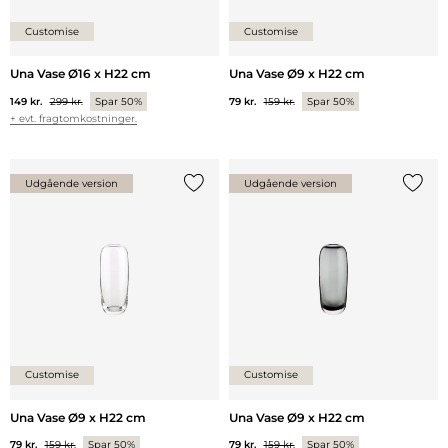
Customise
Customise
Una Vase Ø16 x H22 cm
Una Vase Ø9 x H22 cm
149 kr.
299 kr.
Spar 50%
79 kr.
159 kr.
Spar 50%
+ evt. fragtomkostninger.
Udgående version
Udgående version
Tilføj {0} til listen
Tilføj 
Customise
Customise
Una Vase Ø9 x H22 cm
Una Vase Ø9 x H22 cm
79 kr.
159 kr.
Spar 50%
79 kr.
159 kr.
Spar 50%