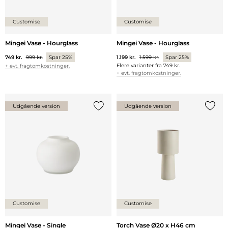
Customise
Customise
Mingei Vase - Hourglass
Mingei Vase - Hourglass
749 kr.
999 kr.
Spar 25%
1.199 kr.
1.599 kr.
Spar 25%
Flere varianter fra
749 kr.
+ evt. fragtomkostninger.
+ evt. fragtomkostninger.
Udgående version
Udgående version
Tilføj {0} til listen
Tilføj 
Customise
Customise
Mingei Vase - Single
Torch Vase Ø20 x H46 cm