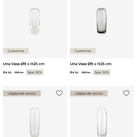
Customise
Customise
Una Vase Ø9 x H25 cm
Una Vase Ø9 x H25 cm
84 kr.
169 kr.
Spar 50%
84 kr.
169 kr.
Spar 50%
Udgående version
Udgående version
Tilføj {0} til listen
Tilføj 