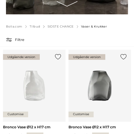
Bolia.com
Tilbud
SIDSTE CHANCE
Vaser & Krukker
Filtre
Udgående version
Udgående version
Tilføj {0} til listen
Tilføj 
Customise
Customise
Bronco Vase Ø12 x H17 cm
Bronco Vase Ø12 x H17 cm