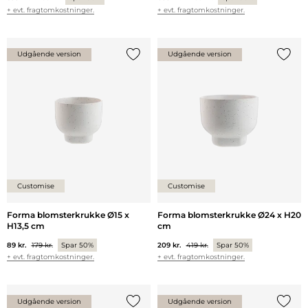
+ evt. fragtomkostninger.
+ evt. fragtomkostninger.
Udgående version
Udgående version
Tilføj {0} til listen
Tilføj 
Customise
Customise
Forma blomsterkrukke Ø15 x
Forma blomsterkrukke Ø24 x H20
H13,5 cm
cm
89 kr.
179 kr.
Spar 50%
209 kr.
419 kr.
Spar 50%
+ evt. fragtomkostninger.
+ evt. fragtomkostninger.
Udgående version
Udgående version