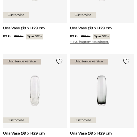
Customise
Customise
Una Vase Ø9 x H29 cm
Una Vase Ø9 x H29 cm
89 kr.
179 kr.
Spar 50%
89 kr.
179 kr.
Spar 50%
+ evt. fragtomkostninger.
Udgående version
Udgående version
Tilføj {0} til listen
Tilføj 
Customise
Customise
Una Vase Ø9 x H29 cm
Una Vase Ø9 x H29 cm