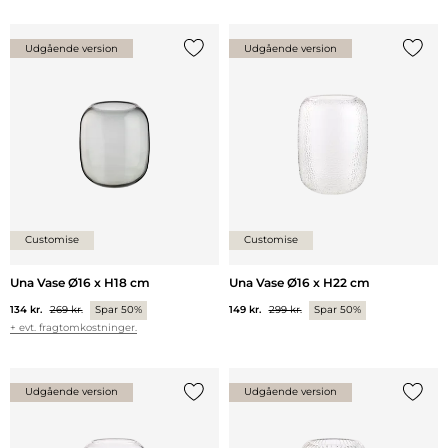
Udgående version
Udgående version
Tilføj {0} til listen
Tilføj 
Customise
Customise
Una Vase Ø16 x H18 cm
Una Vase Ø16 x H22 cm
134 kr.
269 kr.
Spar 50%
149 kr.
299 kr.
Spar 50%
+ evt. fragtomkostninger.
Udgående version
Udgående version
Tilføj {0} til listen
Tilføj 