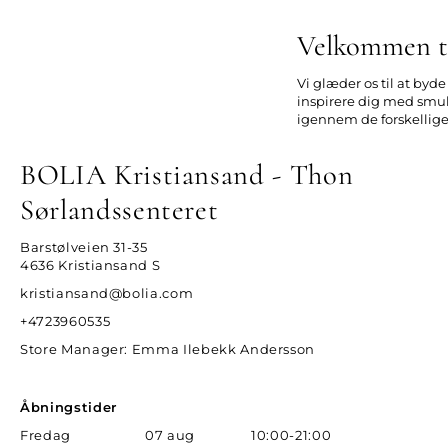
Velkommen ti
Vi glæder os til at byd
inspirere dig med smukt
igennem de forskellige m
BOLIA Kristiansand - Thon
Sørlandssenteret
Barstølveien 31-35
4636 Kristiansand S
kristiansand@bolia.com
+4723960535
Store Manager
: Emma Ilebekk Andersson
Åbningstider
Fredag
07 aug
10:00-21:00