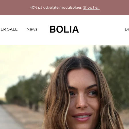
40% på udvalgte modulsofaer.
Shop her
ER SALE
News
Bu