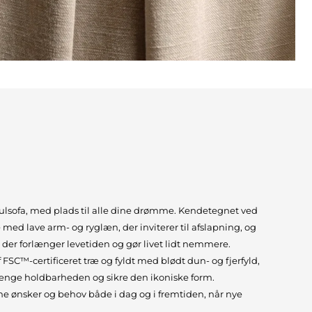
sofa, med plads til alle dine drømme. Kendetegnet ved
med lave arm- og ryglæn, der inviterer til afslapning, og
, der forlænger levetiden og gør livet lidt nemmere.
FSC™-certificeret træ og fyldt med blødt dun- og fjerfyld,
orlænge holdbarheden og sikre den ikoniske form.
ine ønsker og behov både i dag og i fremtiden, når nye