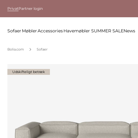
Privat
Partner login
Sofaer
Møbler
Accessories
Havemøbler
SUMMER SALE
News
Bolia.com
Sofaer
Udskifteligt betræk