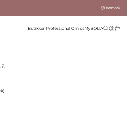
Danmark
Butikker
Professional
Om os
MyBOLIA
fa
æk)
 farve