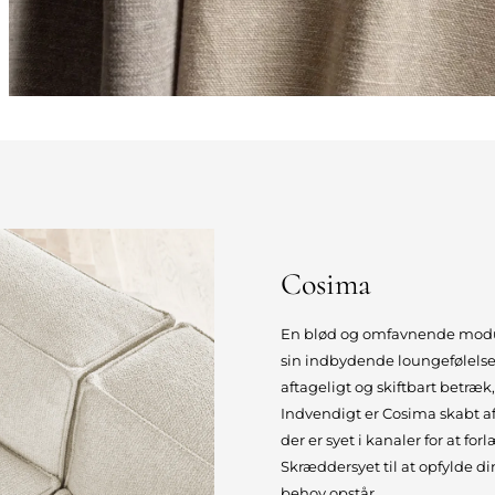
Cosima
En blød og omfavnende modul
sin indbydende loungefølelse 
aftageligt og skiftbart betræk
Indvendigt er Cosima skabt af 
der er syet i kanaler for at f
Skræddersyet til at opfylde d
behov opstår.