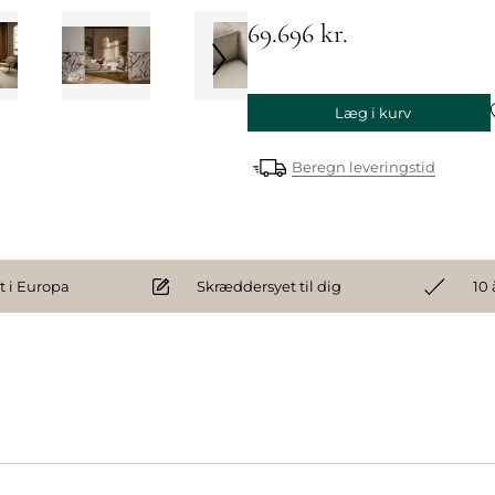
69.696 kr.
Læg i kurv
Beregn leveringstid
 i Europa
Skræddersyet til dig
10 