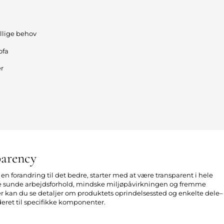
ellige behov
ofa
r
parency
en forandring til det bedre, starter med at være transparent i hele
e sunde arbejdsforhold, mindske miljøpåvirkningen og fremme
r kan du se detaljer om produktets oprindelsessted og enkelte dele–
deret til specifikke komponenter.