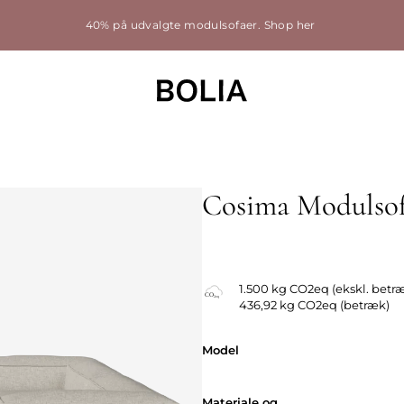
40% på udvalgte modulsofaer.
Shop her
Cosima Modulso
Udskifteligt betræk
1.500 kg CO2eq (ekskl. betr
436,92 kg CO2eq (betræk)
Model
Model
Materiale og
Materiale og