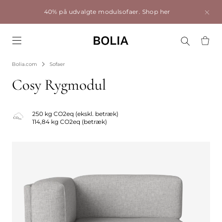
40% på udvalgte modulsofaer.
Shop her
Go to frontpage
Bolia.com
Sofaer
Cosy Rygmodul
250 kg CO2eq (ekskl. betræk)
114,84 kg CO2eq (betræk)