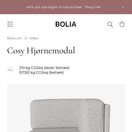
40% på udvalgte modulsofaer.
Shop her
Go to frontpage
Bolia.com
Sofaer
Cosy Hjørnemodul
210 kg CO2eq (ekskl. betræk)
107,82 kg CO2eq (betræk)