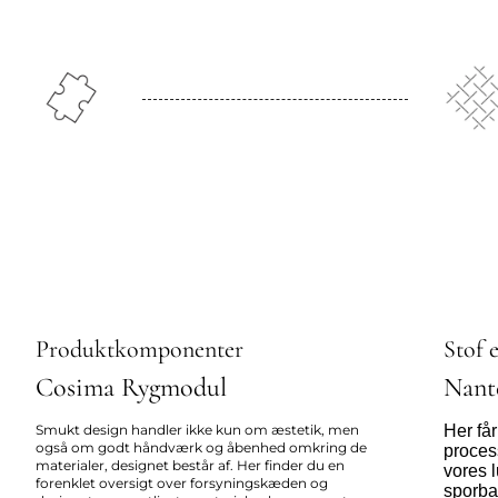
Produktkomponenter
Stof e
Cosima Rygmodul
Nant
Smukt design handler ikke kun om æstetik, men
Her får
også om godt håndværk og åbenhed omkring de
proces
materialer, designet består af. Her finder du en
vores l
forenklet oversigt over forsyningskæden og
sporba