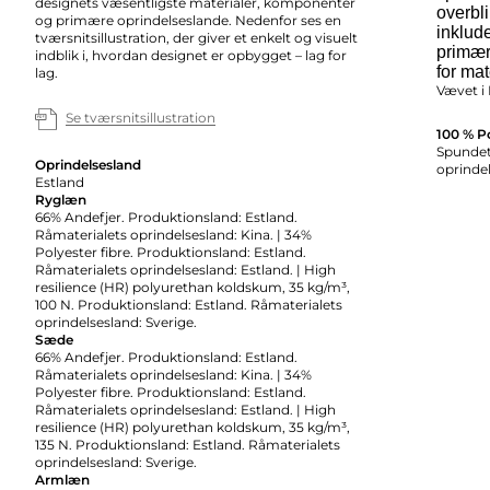
designets væsentligste materialer, komponenter
overbl
og primære oprindelseslande. Nedenfor ses en
inklude
tværsnitsillustration, der giver et enkelt og visuelt
primær
indblik i, hvordan designet er opbygget – lag for
for mat
lag.
Vævet i 
Se tværsnitsillustration
100 % P
Spundet 
Oprindelsesland
oprindel
Estland
Ryglæn
66% Andefjer. Produktionsland: Estland.
Råmaterialets oprindelsesland: Kina. | 34%
Polyester fibre. Produktionsland: Estland.
Råmaterialets oprindelsesland: Estland. | High
resilience (HR) polyurethan koldskum, 35 kg/m³,
100 N. Produktionsland: Estland. Råmaterialets
oprindelsesland: Sverige.
Sæde
66% Andefjer. Produktionsland: Estland.
Råmaterialets oprindelsesland: Kina. | 34%
Polyester fibre. Produktionsland: Estland.
Råmaterialets oprindelsesland: Estland. | High
resilience (HR) polyurethan koldskum, 35 kg/m³,
135 N. Produktionsland: Estland. Råmaterialets
oprindelsesland: Sverige.
Armlæn