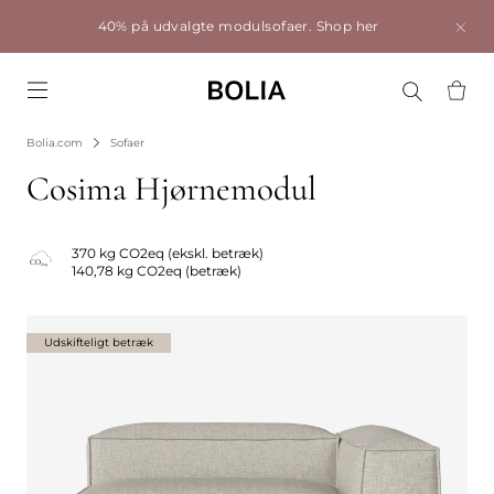
40% på udvalgte modulsofaer.
Shop her
Go to frontpage
Bolia.com
Sofaer
Cosima Hjørnemodul
370 kg CO2eq (ekskl. betræk)
140,78 kg CO2eq (betræk)
Udskifteligt betræk