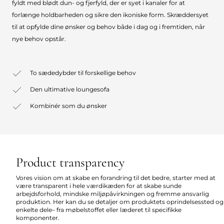
fyldt med blødt dun- og fjerfyld, der er syet i kanaler for at
forlænge holdbarheden og sikre den ikoniske form. Skræddersyet
til at opfylde dine ønsker og behov både i dag og i fremtiden, når
nye behov opstår.
To sædedybder til forskellige behov
Den ultimative loungesofa
Kombinér som du ønsker
Product transparency
Vores vision om at skabe en forandring til det bedre, starter med at
være transparent i hele værdikæden for at skabe sunde
arbejdsforhold, mindske miljøpåvirkningen og fremme ansvarlig
produktion. Her kan du se detaljer om produktets oprindelsessted og
enkelte dele– fra møbelstoffet eller læderet til specifikke
komponenter.