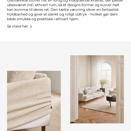
Glatvævede stoffer har en luftig og indbydende kvalitet, der passer
ubesværet ind i ethvert rum, så et designs former og kurver helt
kan komme til deres ret. Den tætte vævning sikrer en fantastisk
holdbarhed og giver et slankt og roligt udtryk – hvilket gør dem
både smukke og praktiske i ethvert hjem.
Se mere her