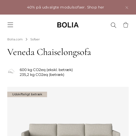
40% på udvalgte modulsofaer.
Shop her
Go to frontpage
Bolia.com
Sofaer
Veneda Chaiselongsofa
600 kg CO2eq (ekskl. betræk)
235,2 kg CO2eq (betræk)
Udskifteligt betræk