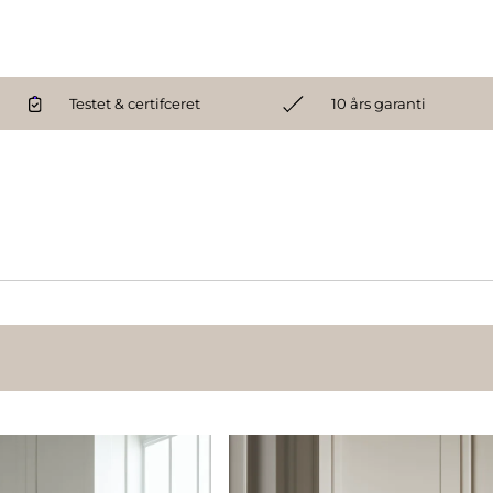
Testet & certifceret
10 års garanti