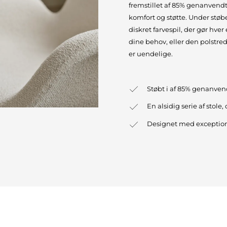
fremstillet af 85% genanvendt
komfort og støtte. Under støbe
diskret farvespil, der gør hver
dine behov, eller den polstre
er uendelige.
Støbt i af 85% genanvend
En alsidig serie af stole,
Designet med exception