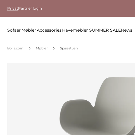
Privat
Partner login
Sofaer
Møbler
Accessories
Havemøbler
SUMMER SALE
News
Bolia.com
Møbler
Spisestuen