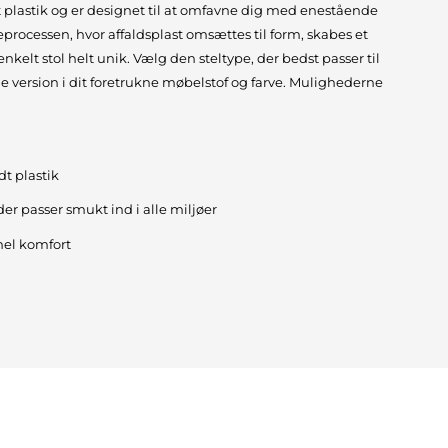
 plastik og er designet til at omfavne dig med enestående
processen, hvor affaldsplast omsættes til form, skabes et
 enkelt stol helt unik. Vælg den steltype, der bedst passer til
de version i dit foretrukne møbelstof og farve. Mulighederne
t plastik
 der passer smukt ind i alle miljøer
el komfort