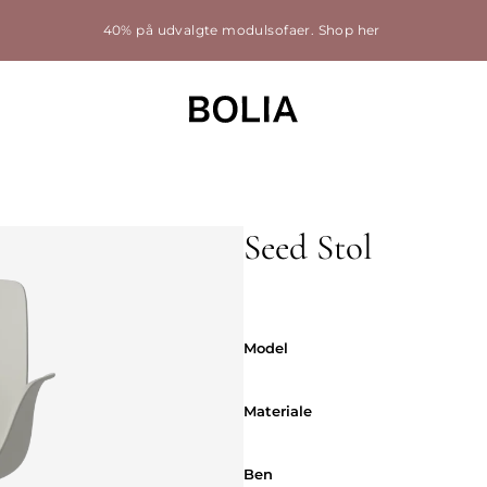
40% på udvalgte modulsofaer.
Shop her
Seed Stol
Model
Model
Materiale
Materiale
Ben
Ben