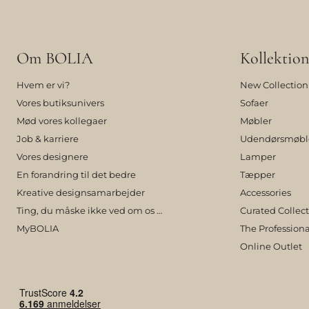
Om BOLIA
Kollektion
Hvem er vi?
New Collection
Vores butiksunivers
Sofaer
Mød vores kollegaer
Møbler
Job & karriere
Udendørsmøbl
Vores designere
Lamper
En forandring til det bedre
Tæpper
Kreative designsamarbejder
Accessories
Ting, du måske ikke ved om os …
Curated Collec
MyBOLIA
The Professiona
Online Outlet