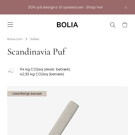
30% på designs til spisestuen.
Shop her
Go to frontpage
Bolia.com
Sofaer
Scandinavia Puf
114 kg CO2eq (ekskl. betræk)
42,93 kg CO2eq (betræk)
Udskifteligt betræk