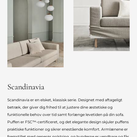
Scandinavia
Scandinavia er en elsket, klassisk serie. Designet med aftageligt
betræk, der giver dig frihed til at justere dine æstetiske og
funktionelle behov over tid samt forlænge levetiden på din sofa.
Puffen er FSC™-certificeret, og det elegante design skjuler puffens
praktiske funktioner og sikrer enestående komfort. Armlænene er
fremstillet med generøs polstring, og hynderne er vendbare og fås