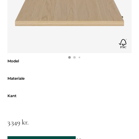
Model
Model
Materiale
Materiale
Kant
Kant
3.349 kr.