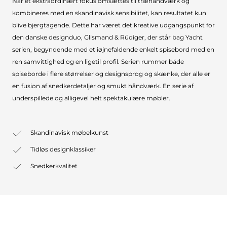
Når et ekstraordinært fokus omsættes til træhåndværk og
kombineres med en skandinavisk sensibilitet, kan resultatet kun
blive bjergtagende. Dette har været det kreative udgangspunkt for
den danske designduo, Glismand & Rüdiger, der står bag Yacht
serien, begyndende med et iøjnefaldende enkelt spisebord med en
ren samvittighed og en ligetil profil. Serien rummer både
spiseborde i flere størrelser og designsprog og skænke, der alle er
en fusion af snedkerdetaljer og smukt håndværk. En serie af
underspillede og alligevel helt spektakulære møbler.
Skandinavisk møbelkunst
Tidløs designklassiker
Snedkerkvalitet