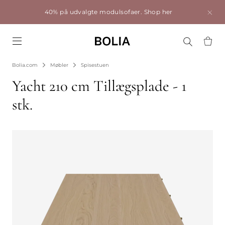
40% på udvalgte modulsofaer.
Shop her
Go to frontpage
Bolia.com
Møbler
Spisestuen
Yacht 210 cm Tillægsplade - 1
stk.