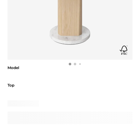
Model
Model
Top
Top