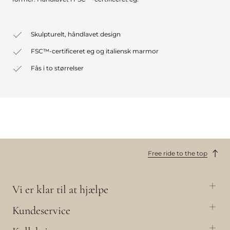
Skulpturelt, håndlavet design
FSC™-certificeret eg og italiensk marmor
Fås i to størrelser
Free ride to the top
Vi er klar til at hjælpe
Kundeservice