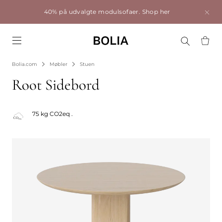
40% på udvalgte modulsofaer.
Shop her
Go to frontpage
Bolia.com
Møbler
Stuen
Root Sidebord
75 kg CO2eq .