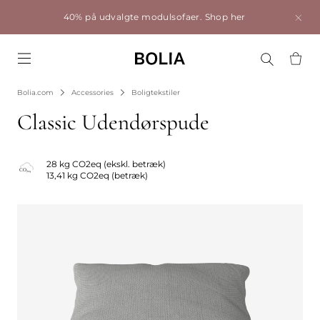
40% på udvalgte modulsofaer.
Shop her
Go to frontpage
Bolia.com
Accessories
Boligtekstiler
Classic Udendørspude
28 kg CO2eq (ekskl. betræk)
13,41 kg CO2eq (betræk)