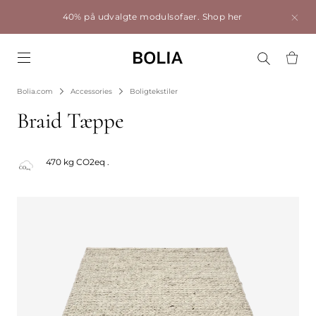
40% på udvalgte modulsofaer.
Shop her
Go to frontpage
Bolia.com
Accessories
Boligtekstiler
Braid Tæppe
470 kg CO2eq .