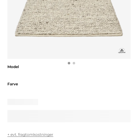
Model
Model
Farve
Farve
+ evt. fragtomkostninger