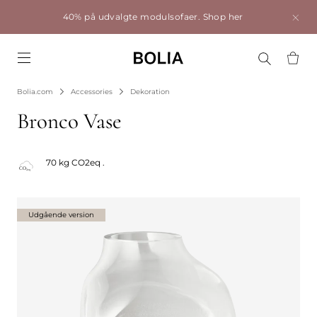
40% på udvalgte modulsofaer.
Shop her
Go to frontpage
Bolia.com
Accessories
Dekoration
Bronco Vase
70 kg CO2eq .
Udgående version