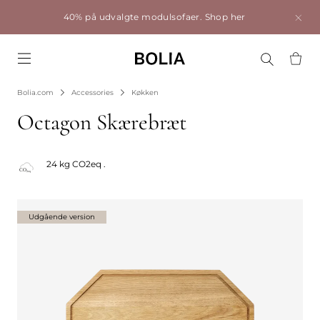
40% på udvalgte modulsofaer.
Shop her
Go to frontpage
Bolia.com
Accessories
Køkken
Octagon Skærebræt
24 kg CO2eq .
Udgående version