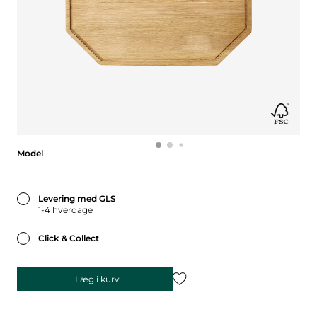
Model
Model
Levering med GLS
1-4 hverdage
Click & Collect
Læg i kurv