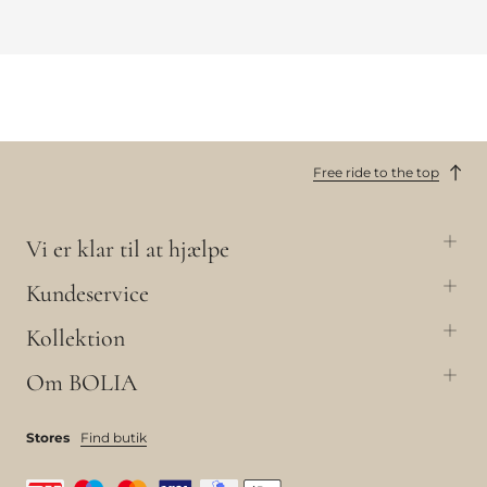
Free ride to the top
Vi er klar til at hjælpe
Kundeservice
Kollektion
Om BOLIA
Stores
Find butik