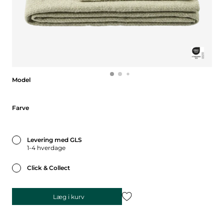
Model
Model
Farve
Farve
Levering med GLS
1-4 hverdage
Click & Collect
Læg i kurv