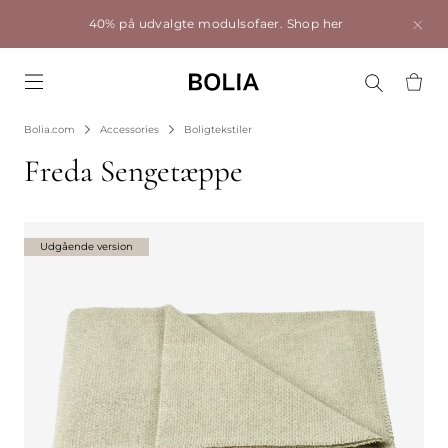
40% på udvalgte modulsofaer.
Shop her
Go to frontpage
Bolia.com
Accessories
Boligtekstiler
Freda Sengetæppe
Udgående version