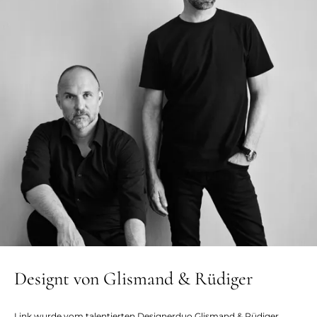
Designt von Glismand & Rüdiger
Link wurde vom talentierten Designerduo Glismand & Rüdiger