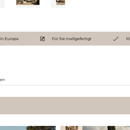
 in Europa
Für Sie maßgefertigt
10
gen