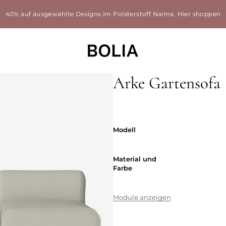
40% auf ausgewählte Designs im Polsterstoff Naima.
Hier shoppen
Arke Gartensofa
Austauschbarer Bezüge
Modell
Modell
Material und
Material und
Farbe
Module anzeigen