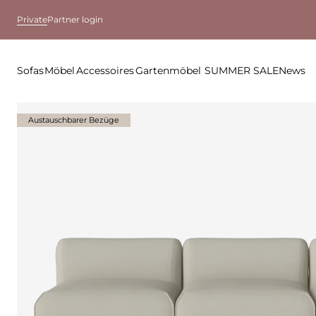
Private
Partner login
Sofas
Möbel
Accessoires
Gartenmöbel
SUMMER SALE
News
Austauschbarer Bezüge