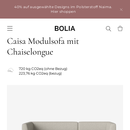
40% auf ausgewählte Designs im Polsterstoff Naima.
Hier shoppen
Go to frontpage
Caisa Modulsofa mit
Chaiselongue
720 kg CO2eq (ohne Bezug)
223,76 kg CO2eq (bezug)