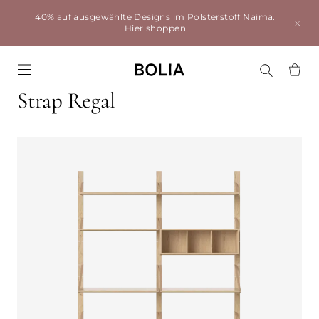
40% auf ausgewählte Designs im Polsterstoff Naima.
Hier shoppen
Go to frontpage
Strap Regal