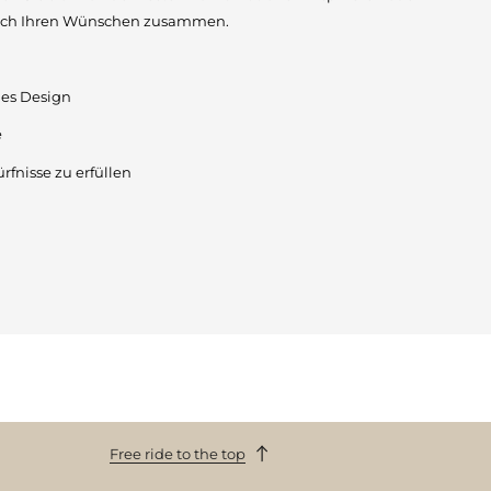
 nach Ihren Wünschen zusammen.
les Design
e
rfnisse zu erfüllen
Free ride to the top