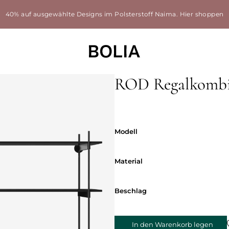
40% auf ausgewählte Designs im Polsterstoff Naima.
Hier shoppen
ROD Regalkombi
Modell
Modell
Material
Material
Beschlag
Beschlag
In den Warenkorb legen