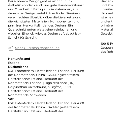
Bei schönem Design geht es nicht nur um
Hier erh
Ästhetik, sondern auch um gute Handwerkskunst
und Pro
und Offenheit in Bezug auf die Materialien, aus
luxuriö
denen das Design besteht. Hier finden Sie einen
rückverf
vereinfachten Überblick über die Lieferkette und
ist eine
die wichtigsten Materialien, Komponenten und
und enth
primären Herkunftsländer des Designs. Ein
primäre
Querschnitt unten bietet einen einfachen und
Material
visuellen Einblick, wie das Design aufgebaut ist –
Gewebt 
Schicht für Schicht.
100 % P
Gesponn
Siehe Querschnittszeichnung
des Roh
Herkunftsland
Estland
Rückenlehne
66% Entenfedern. Herstellerland: Estland. Herkunft
des Rohmaterials: China. | 34% Polyesterfasern.
Herstellerland: Estland. Herkunft des
Rohmaterials: Estland. | High resilience (HR)
Polyurethan Kaltschaum, 35 kg/m³, 100 N.
Herstellerland: Estland. Herkunft des
Rohmaterials: Schweden.
Sitz
66% Entenfedern. Herstellerland: Estland. Herkunft
des Rohmaterials: China. | 34% Polyesterfasern.
Herstellerland: Estland. Herkunft des