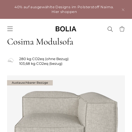
40% auf ausgewählte Designs im Polsterstoff Naima.
Hier shoppen
Go to frontpage
Cosima Modulsofa
280 kg CO2eq (ohne Bezug)
103,68 kg CO2eq (bezug)
Austauschbarer Bezüge