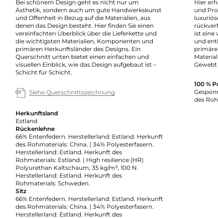
Bei schönem Design geht es nicht nur um
Hier erh
Ästhetik, sondern auch um gute Handwerkskunst
und Pro
und Offenheit in Bezug auf die Materialien, aus
luxuriö
denen das Design besteht. Hier finden Sie einen
rückverf
vereinfachten Überblick über die Lieferkette und
ist eine
die wichtigsten Materialien, Komponenten und
und enth
primären Herkunftsländer des Designs. Ein
primäre
Querschnitt unten bietet einen einfachen und
Material
visuellen Einblick, wie das Design aufgebaut ist –
Gewebt 
Schicht für Schicht.
100 % P
Gesponn
Siehe Querschnittszeichnung
des Roh
Herkunftsland
Estland
Rückenlehne
66% Entenfedern. Herstellerland: Estland. Herkunft
des Rohmaterials: China. | 34% Polyesterfasern.
Herstellerland: Estland. Herkunft des
Rohmaterials: Estland. | High resilience (HR)
Polyurethan Kaltschaum, 35 kg/m³, 100 N.
Herstellerland: Estland. Herkunft des
Rohmaterials: Schweden.
Sitz
66% Entenfedern. Herstellerland: Estland. Herkunft
des Rohmaterials: China. | 34% Polyesterfasern.
Herstellerland: Estland. Herkunft des