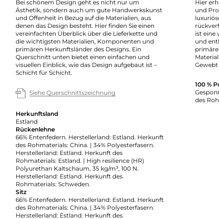
Bei schönem Design geht es nicht nur um
Hier erh
Ästhetik, sondern auch um gute Handwerkskunst
und Pro
und Offenheit in Bezug auf die Materialien, aus
luxuriö
denen das Design besteht. Hier finden Sie einen
rückverf
vereinfachten Überblick über die Lieferkette und
ist eine
die wichtigsten Materialien, Komponenten und
und enth
primären Herkunftsländer des Designs. Ein
primäre
Querschnitt unten bietet einen einfachen und
Material
visuellen Einblick, wie das Design aufgebaut ist –
Gewebt 
Schicht für Schicht.
100 % P
Gesponn
Siehe Querschnittszeichnung
des Roh
Herkunftsland
Estland
Rückenlehne
66% Entenfedern. Herstellerland: Estland. Herkunft
des Rohmaterials: China. | 34% Polyesterfasern.
Herstellerland: Estland. Herkunft des
Rohmaterials: Estland. | High resilience (HR)
Polyurethan Kaltschaum, 35 kg/m³, 100 N.
Herstellerland: Estland. Herkunft des
Rohmaterials: Schweden.
Sitz
66% Entenfedern. Herstellerland: Estland. Herkunft
des Rohmaterials: China. | 34% Polyesterfasern.
Herstellerland: Estland. Herkunft des