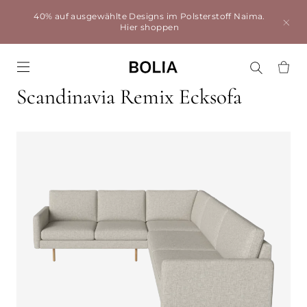
40% auf ausgewählte Designs im Polsterstoff Naima.
Hier shoppen
Go to frontpage
Scandinavia Remix Ecksofa