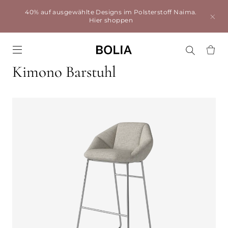
40% auf ausgewählte Designs im Polsterstoff Naima.
Hier shoppen
Go to frontpage
Kimono Barstuhl