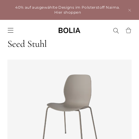
40% auf ausgewählte Designs im Polsterstoff Naima.
Hier shoppen
Go to frontpage
Seed Stuhl